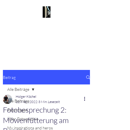
my streetfoto 📷
corner
galeries - series - blog
Beitrag
Alle Beiträge
Holger Köchel
Alle Beiträge
12. März 2022
3 Min. Lesezeit
Fotobesprechung 2:
Reportagen
Möwenfütterung am
Über Fotographie
My inspirations and heros